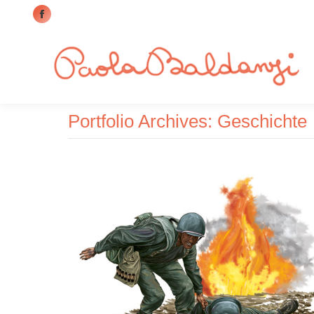
Facebook
page
opens
in
new
window
Portfolio Archives:
Geschichte