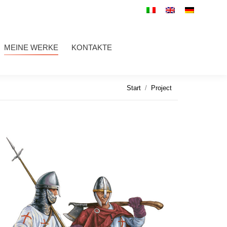
WERKE
KONTAKTE
Search:
MEINE WERKE
KONTAKTE
Search:
Sie befinden sich hier:
Start
Project