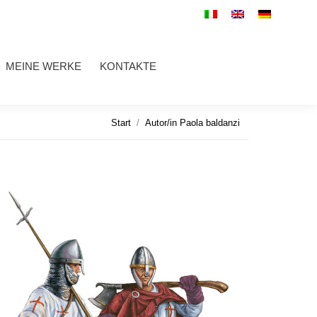
WERKE
KONTAKTE
Search:
MEINE WERKE
KONTAKTE
Search:
Sie befinden sich hier:
Start
Autor/in Paola baldanzi