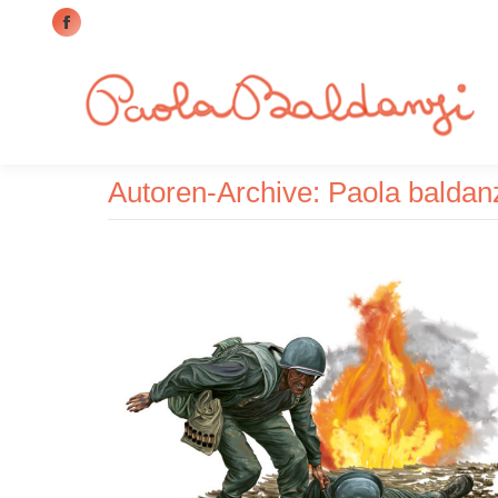
Facebook
page
opens
in
new
window
Autoren-Archive:
Paola baldan