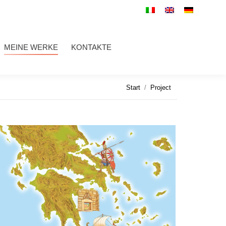
WERKE
KONTAKTE
Search:
MEINE WERKE
KONTAKTE
Search:
Sie befinden sich hier:
Start
Project