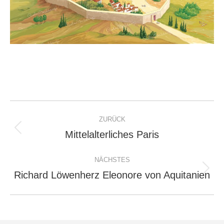
Project
ZURÜCK
navigation
Mittelalterliches Paris
Previous
project:
NÄCHSTES
Richard Löwenherz Eleonore von Aquitanien
Next
project: