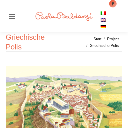
Facebo
page
opens
in
Griechische
Sea
new
Sie befinden sich hier:
Start
Project
windo
Polis
Griechische Polis