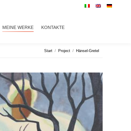
WERKE
KONTAKTE
Search:
MEINE WERKE
KONTAKTE
Search:
Sie befinden sich hier:
Start
Project
Hänsel-Gretel