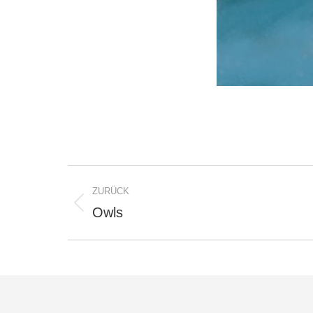
Project
ZURÜCK
navigation
Owls
Previous
project: