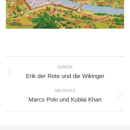
Project
ZURÜCK
navigation
Erik der Rote und die Wikinger
Previous
project:
NÄCHSTES
Marco Polo und Kublai Khan
Next
project: