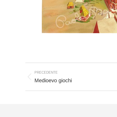
Project
PRECEDENTE
navigation
Medioevo giochi
Previous
project: