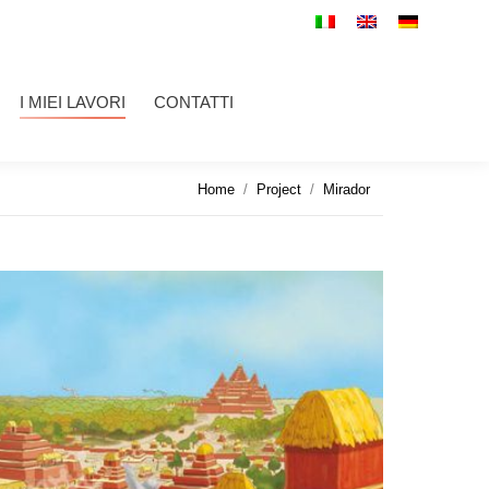
LAVORI
CONTATTI
Cerca:
I MIEI LAVORI
CONTATTI
Cerca:
Tu sei qui:
Home
Project
Mirador