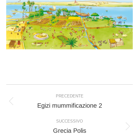
Project
PRECEDENTE
navigation
Egizi mummificazione 2
Previous
project:
SUCCESSIVO
Grecia Polis
Next
project: