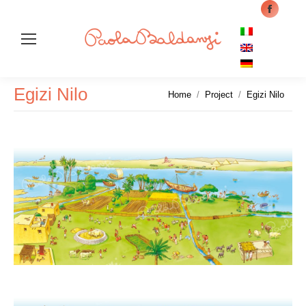
Facebo
page
opens
in
Cer
new
Egizi Nilo
Tu sei qui:
Home
Project
Egizi Nilo
windo