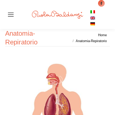
Facebo
page
opens
in
Anatomia-
Cer
new
Tu sei qui:
Home
windo
Repiratorio
Anatomia-Repiratorio