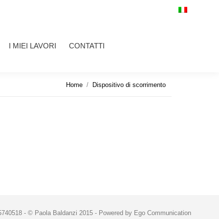
LAVORI
CONTATTI
Cerca:
I MIEI LAVORI
CONTATTI
Cerca:
Tu sei qui:
Home
Dispositivo di scorrimento
5740518 - © Paola Baldanzi 2015 -
Powered by Ego Communication