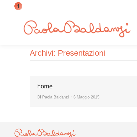
Facebook
page
opens
in
new
window
Archivi:
Presentazioni
home
Di
Paola Baldanzi
6 Maggio 2015