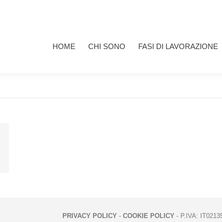
HOME
CHI SONO
FASI DI LAVORAZIONE
I MIEI 
HOME
CHI SONO
FASI DI LAVORAZIONE
PRIVACY POLICY
-
COOKIE POLICY
- P.IVA: IT0213